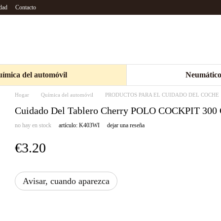
idad
Contacto
ímica del automóvil
Neumático
Hogar
Química del automóvil
PRODUCTOS PARA EL CUIDADO DEL COCHE
Cuidado Del Tablero Cherry POLO COCKPIT 30
no hay en stock
artículo: K403WI
dejar una reseña
€3.20
Avisar, cuando aparezca