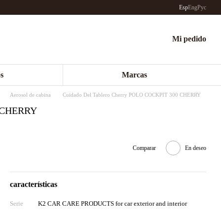
Esp
Eng
Рус
Mi pedido
s
Marcas
Aerosol de cabina
Cuidado Del Tablero Cherry POLO COCKPIT 300 CHERRY
0 CHERRY
Comparar
En deseo
características
Serie
K2 CAR CARE PRODUCTS for car exterior and interior