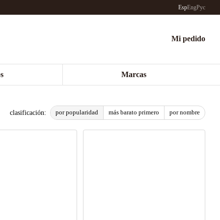
Esp
Eng
Рус
Mi pedido
s
Marcas
por popularidad
más barato primero
por nombre
clasificación: