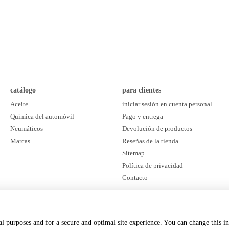
e de Petroil es perfecta para una variedad de tareas de automoción, desde aislar
inta aislante a un precio asequible, haciéndola accesible para todos los amant
s de pago convenientes
ro, por lo que garantizamos una entrega rápida de la cinta aislante directame
etroil sea lo más cómoda posible.
catálogo
para clientes
Aceite
iniciar sesión en cuenta personal
 tu cinta aislante! Pide hoy la cinta aislante de alta calidad de Petroil y asegura
Química del automóvil
Pago y entrega
stás eligiendo calidad, asequibilidad y un excelente servicio.
Neumáticos
Devolución de productos
Marcas
Reseñas de la tienda
Sitemap
Política de privacidad
Contacto
estamos en las redes sociales
cal purposes and for a secure and optimal site experience. You can change this i