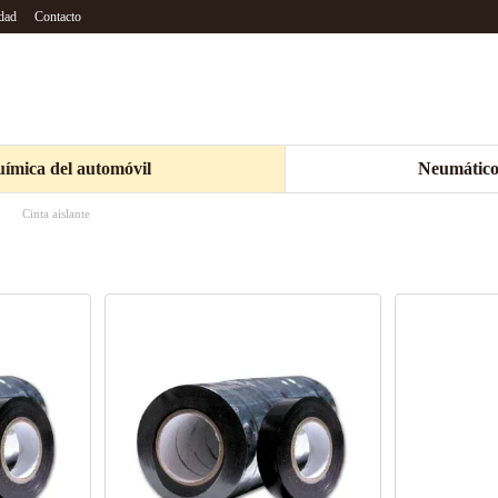
idad
Contacto
ímica del automóvil
Neumático
Cinta aislante