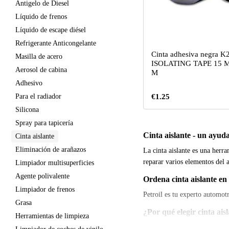
Antigelo de Diesel
Líquido de frenos
Líquido de escape diésel
Refrigerante Anticongelante
Cinta adhesiva negra K
Masilla de acero
ISOLATING TAPE 15 
Aerosol de cabina
M
Adhesivo
Para el radiador
€1.25
Silicona
Spray para tapicería
Cinta aislante - un ayud
Cinta aislante
Eliminación de arañazos
La cinta aislante es una herra
reparar varios elementos del 
Limpiador multisuperficies
Agente polivalente
Ordena cinta aislante en 
Limpiador de frenos
Petroil es tu experto automot
Grasa
¿Por qué elegir cinta ais
Herramientas de limpieza
Alta calidad:
Nuestra cinta a