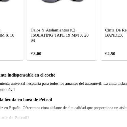
2
Palos Y Aislamientos K2
Cinta De Re
MM X 10
ISOLATING TAPE 19 MM X 20
BANDEX
M
€3.00
€4.50
ante indispensable en el coche
mienta universal necesaria para todos los amantes del automóvil. La cinta aislant
automóvil.
la tienda en línea de Petroil
riz en España. Ofrecemos cinta aislante de alta calidad que proporciona un aisl
lante de Petroil?
islante está hecha de materiales duraderos que garantizan su longevidad y confi