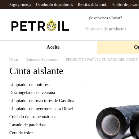
Перейти к основному контенту
Pago y entrega
Devolución de productos
Reseñas de la tienda
Política de privac
¿le volvemos a llamar?
Aceite
Qu
Hogar
Química del automóvil
PRODUCTOS PARA EL CUIDADO DEL COCHE
Cinta aislante
Limpiador de motores
Descongelador de ventana
Limpiador de Inyectores de Gasolina
Limpiador de inyectores para Diesel
Cuidado de los neumáticos
Lavado de parabrisas
Cera de color