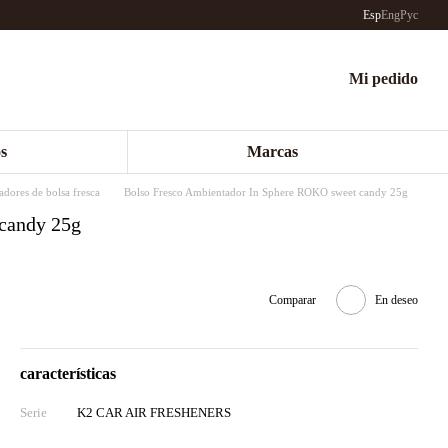
Esp
Eng
Рус
Mi pedido
s
Marcas
dores de bolsa fresca
Bolso Fresco Ambientador In Sphere ROKO sweet candy 25g
candy 25g
Comparar
En deseo
características
Serie
K2 CAR AIR FRESHENERS