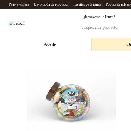
Перейти к основному контенту
Pago y entrega
Devolución de productos
Reseñas de la tienda
Política de privac
¿le volvemos a llamar?
Aceite
Qu