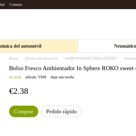
idad
Contacto
ímica del automóvil
Neumático
Hogar
Química del automóvil
AMBIENTADORES PARA COCHES
Ambienta
Bolso Fresco Ambientador In Sphere ROKO sweet 
en stock
artículo: V849
dejar una reseña
€2.38
Comprar
Pedido rápido