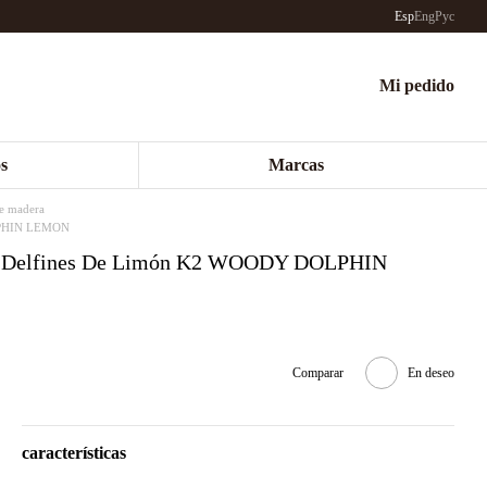
Esp
Eng
Рус
Mi pedido
s
Marcas
e madera
OLPHIN LEMON
ra, Delfines De Limón K2 WOODY DOLPHIN
Comparar
En deseo
características