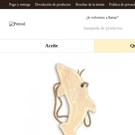
Перейти к основному контенту
Pago y entrega
Devolución de productos
Reseñas de la tienda
Política de privac
¿le volvemos a llamar?
Aceite
Qu