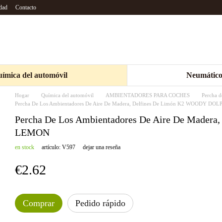
idad
Contacto
ímica del automóvil
Neumático
Hogar
Química del automóvil
AMBIENTADORES PARA COCHES
Percha d
Percha De Los Ambientadores De Aire De Madera, Delfines De Limón K2 WOODY D
Percha De Los Ambientadores De Aire De Made
LEMON
en stock
artículo: V597
dejar una reseña
€2.62
Comprar
Pedido rápido