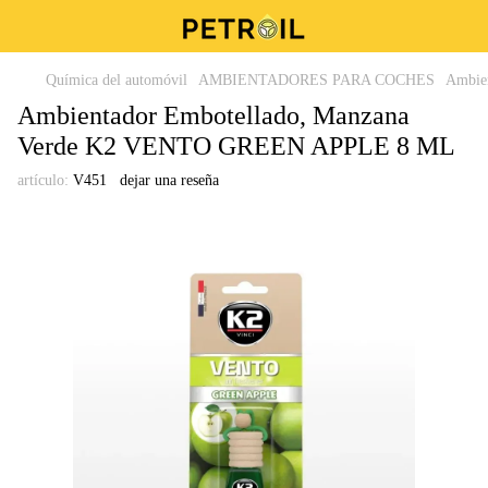
Química del automóvil
AMBIENTADORES PARA COCHES
Ambien
Ambientador Embotellado, Manzana
Verde K2 VENTO GREEN APPLE 8 ML
artículo:
V451
dejar una reseña