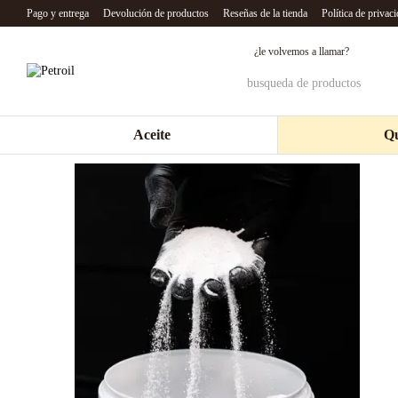
Перейти к основному контенту
Pago y entrega
Devolución de productos
Reseñas de la tienda
Política de privac
¿le volvemos a llamar?
Aceite
Qu