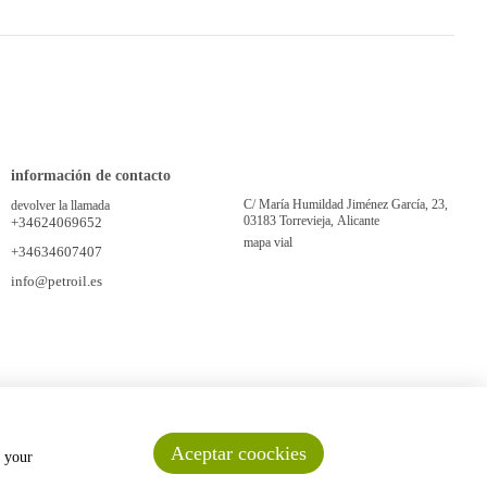
información de contacto
C/ María Humildad Jiménez García, 23,
devolver la llamada
03183 Torrevieja, Alicante
+34624069652
mapa vial
+34634607407
info@petroil.es
Aceptar coockies
n your