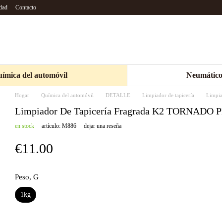
idad
Contacto
ímica del automóvil
Neumático
Hogar
Química del automóvil
DETALLE
Limpiador de tapicería
Limpi
Limpiador De Tapicería Fragrada K2 TORNADO 
en stock
artículo: M886
dejar una reseña
€11.00
Peso, G
1kg