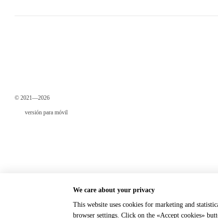
© 2021—2026
versión para móvil
We care about your privacy
This website uses cookies for marketing and statisti
Online store built with Horoshop
browser settings. Click on the «Accept cookies» but