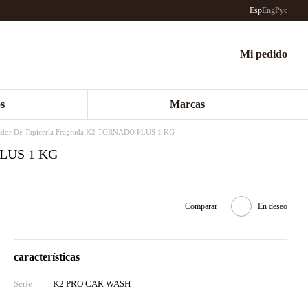
Esp
Eng
Рус
Mi pedido
s
Marcas
ador De Tapicería Fragrada K2 TORNADO PLUS 1 KG
PLUS 1 KG
Comparar
En deseo
características
Serie
K2 PRO CAR WASH