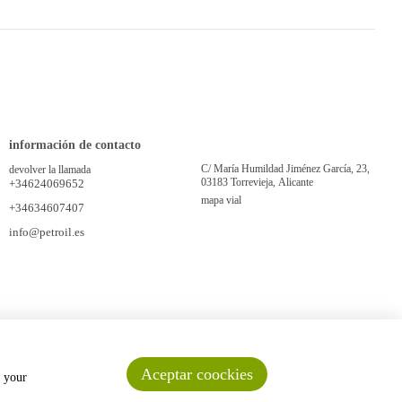
información de contacto
C/ María Humildad Jiménez García, 23,
devolver la llamada
03183 Torrevieja, Alicante
+34624069652
mapa vial
+34634607407
info@petroil.es
Aceptar coockies
n your