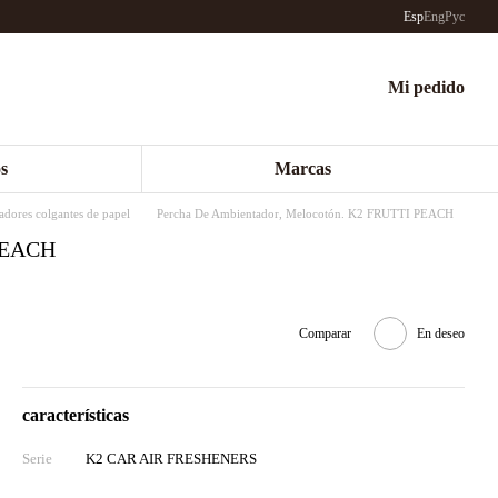
Esp
Eng
Рус
Mi pedido
s
Marcas
dores colgantes de papel
Percha De Ambientador, Melocotón. K2 FRUTTI PEACH
 PEACH
Comparar
En deseo
características
Serie
K2 CAR AIR FRESHENERS