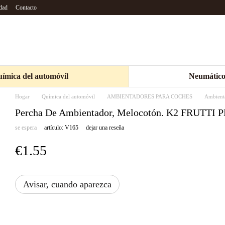
idad
Contacto
ímica del automóvil
Neumático
Hogar
Química del automóvil
AMBIENTADORES PARA COCHES
Ambienta
Percha De Ambientador, Melocotón. K2 FRUTTI
se espera
artículo: V165
dejar una reseña
€1.55
Avisar, cuando aparezca