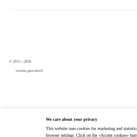
© 2021—2026
versión para móvil
We care about your privacy
This website uses cookies for marketing and statisti
Online store built with Horoshop
browser settings. Click on the «Accept cookies» but