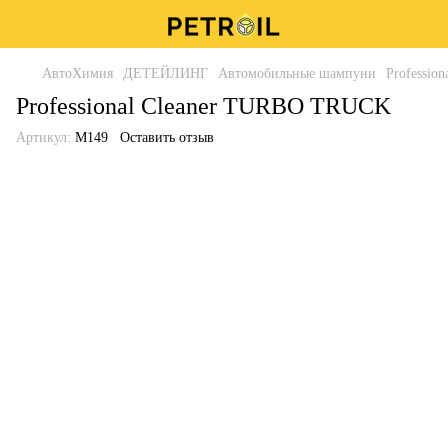
АвтоХимия
ДЕТЕЙЛИНГ
Автомобильные шампуни
Professio
Professional Cleaner TURBO TRUCK
Артикул:
M149
Оставить отзыв