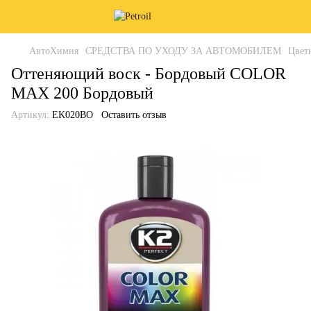
АвтоХимия
СРЕДСТВА ПО УХОДУ ЗА АВТОМОБИЛЕМ
Цвет
Оттеняющий воск - Бордовый COLOR
MAX 200 Бордовый
Артикул:
EK020BO
Оставить отзыв