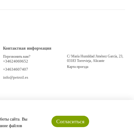
Контактная информация
C/ María Humildad Jiménez García, 23,
Перезвонить вам?
03183 Torrevieja, Alicante
+34624069652
Карта проезда
+34634607407
info@petroil.es
аботы сайта. Вы
Согласиться
вание файлов