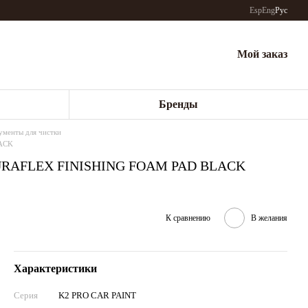
Esp
Eng
Рус
Мой заказ
Бренды
ументы для чистки
LACK
DURAFLEX FINISHING FOAM PAD BLACK
К сравнению
В желания
Характеристики
Серия
K2 PRO CAR PAINT