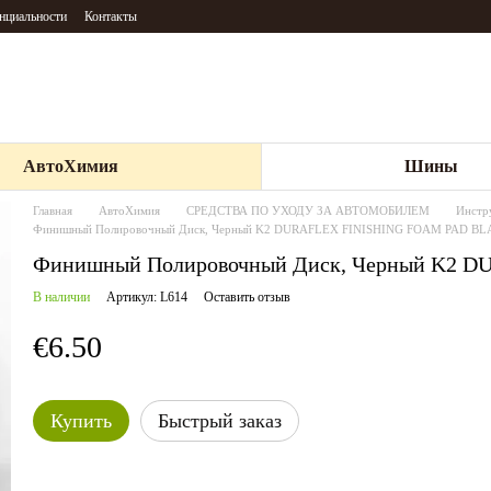
нциальности
Контакты
АвтоХимия
Шины
Главная
АвтоХимия
СРЕДСТВА ПО УХОДУ ЗА АВТОМОБИЛЕМ
Инстр
Финишный Полировочный Диск, Черный K2 DURAFLEX FINISHING FOAM PAD B
Финишный Полировочный Диск, Черный K2 
В наличии
Артикул: L614
Оставить отзыв
€6.50
Купить
Быстрый заказ