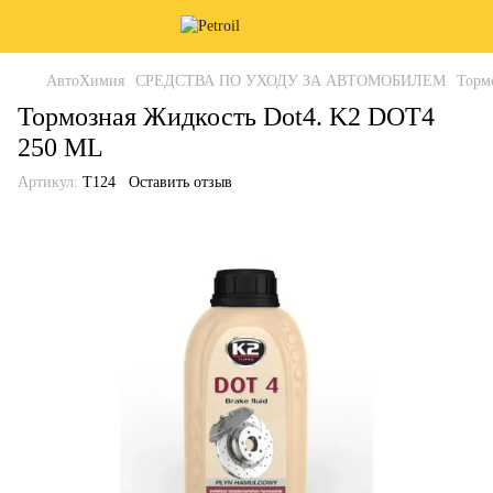
АвтоХимия
СРЕДСТВА ПО УХОДУ ЗА АВТОМОБИЛЕМ
Торм
Тормозная Жидкость Dot4. K2 DOT4
250 ML
Артикул:
T124
Оставить отзыв