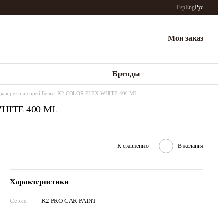
Esp
Eng
Рус
Мой заказ
Бренды
кая резина спрей Белый K2 COLOR FLEX WHITE 400 ML
WHITE 400 ML
К сравнению
В желания
Характеристики
Серия
K2 PRO CAR PAINT