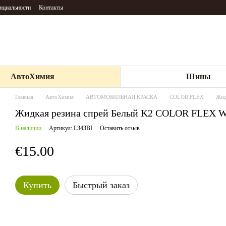
нциальности
Контакты
АвтоХимия
Шины
Главная
АвтоХимия
АВТОМОБИЛЬНАЯ КРАСКА
COLOR FLEX
Жид
Жидкая резина спрей Белый K2 COLOR FLEX 
В наличии
Артикул: L343BI
Оставить отзыв
€15.00
Купить
Быстрый заказ