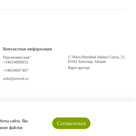
Контактная информация
C/ María Humildad Jiménez García, 23,
Перезвонить вам?
03183 Torrevieja, Alicante
+34624069652
Карта проезда
+34634607407
info@petroil.es
аботы сайта. Вы
Согласиться
вание файлов